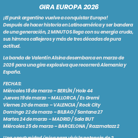
PODCASTS
GIRA EUROPA 2026
BARCELONA
¡El punk argentino vuelve a conquistar Europa!
TIENDA
MALLORCA
Después de hacer historia en Latinoamérica y ser bandera
de una generación,
2 MINUTOS
llega con su energía cruda,
sus himnos callejeros y más de tres décadas de pura
EN VIVO AHORA!
actitud.
La banda de Valentín Alsina desembarca en marzo de
2026 para una gira explosiva que recorrerá Alemania y
España.
FECHAS:
Miércoles 18 de marzo – BERLÍN / Hole 44
Jueves 19 de marzo – MALLORCA / Es Gremi
Viernes 20 de marzo – VALENCIA / Rock City
Domingo 22 de marzo – BILBAO / Santana 27
Martes 24 de marzo – MADRID / Sala BUT
Miércoles 25 de marzo – BARCELONA / Razzmatazz 2
Una oportunidad única para vivir la potencia de
2