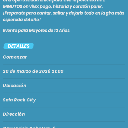
MINUTOS
en vivo: pogo, historia y corazón punk.
En vivo
¡Preparate para cantar, saltar y dejarlo todo en la gira más
UN CUENTO ARGENTO
esperada del año!
9:30 am - 1:00 pm
Evento para Mayores de 12 Años
DETALLES
SE VIENE . . .
Comenzar
BRUNCH
20 de marzo de 2026 21:00
1:00 pm - 3:00 pm
Ubicación
LARGA DISTANCIA
3:00 pm - 5:00 pm
Sala Rock City
Dirección
MAR REVUELTO
5:00 pm - 7:00 pm