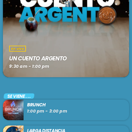
En vivo
UN CUENTO ARGENTO
9:30 am - 1:00 pm
SE VIENE . . .
BRUNCH
1:00 pm - 3:00 pm
LARGA DISTANCIA