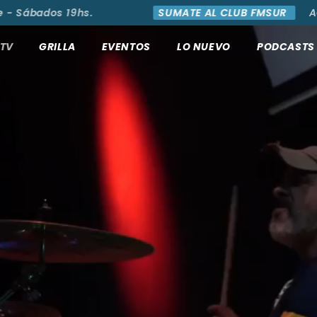
 - Sábados 19hs.
SUMATE AL CLUB FMSUR
AC
TV
GRILLA
EVENTOS
LO NUEVO
PODCASTS