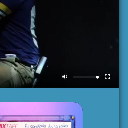
MADRE TIERRA
5:00 am - 6:00 am
EL CAFETÍN DEL
TANGO
6:00 am - 7:00 am
FOLKLORÍSIMO
7:00 am - 7:30 am