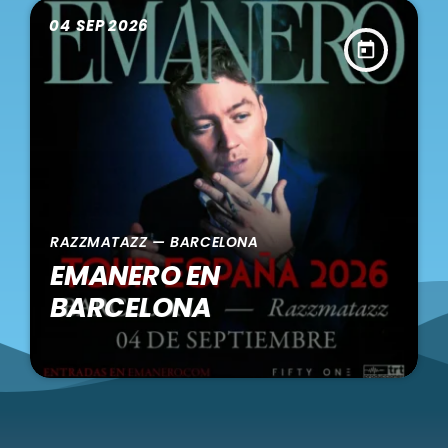
04
SEP 2026
today
RAZZMATAZZ — BARCELONA
EMANERO EN
BARCELONA