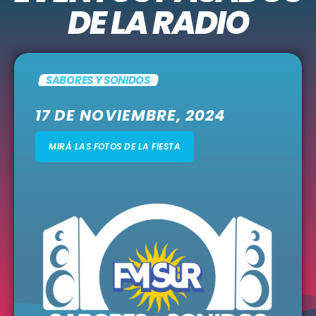
VALERIA LYNCH EN VALENCIA
30
SEP 2026
Sala Razzmatazz — BARCELONA
LA K´ONGA EN BARCELONA
01
OCT 2026
Sala Moon — VALENCIA
LA K´ONGA EN VALENCIA
02
OCT 2026