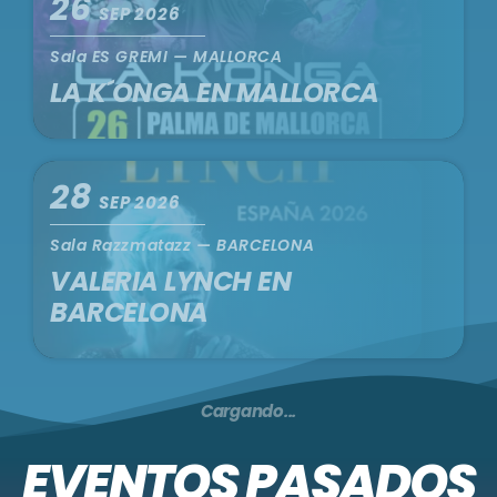
26
SEP 2026
Sala ES GREMI — MALLORCA
LA K´ONGA EN MALLORCA
28
SEP 2026
Sala Razzmatazz — BARCELONA
VALERIA LYNCH EN
BARCELONA
30
SEP 2026
Sala Repvblicca — VALENCIA