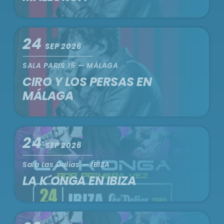
24
SEP 2026
SALA PARIS 15 — MÁLAGA
CIRO Y LOS PERSAS EN
MÁLAGA
24
SEP 2026
Sala Las Dalias — IBIZA
LA K´ONGA EN IBIZA