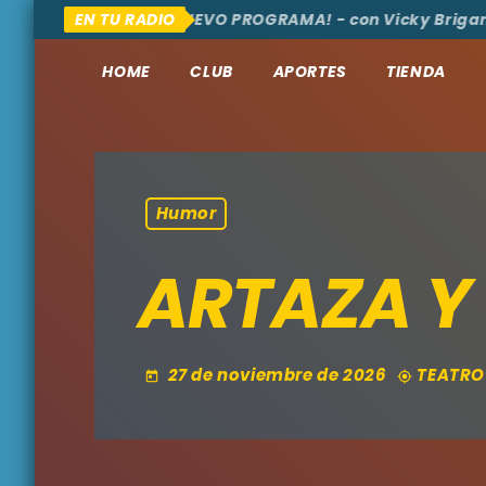
AQUÍ Y ALLÁ
EN TU RADIO
¡NUEVO PROGRAMA! - con Vicky Brigante -
HOME
CLUB
APORTES
TIENDA
Humor
ARTAZA Y
27 de noviembre de 2026
TEATRO
today
my_location