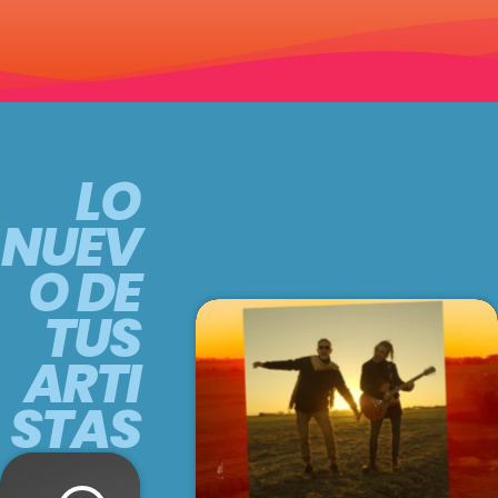
LO
NUEV
O DE
TUS
ARTI
STAS