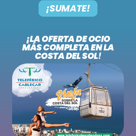
¡SUMATE!
Folclore
MADRE TIERRA
5:00 am - 6:00 am
¡LA OFERTA DE OCIO
MÁS COMPLETA EN LA
COSTA DEL SOL
!
SE VIENE . . .
EL CAFETÍN DEL TANGO
6:00 am - 7:00 am
FOLKLORÍSIMO
7:00 am - 8:00 am
VARIETÉ
8:00 am - 9:00 am