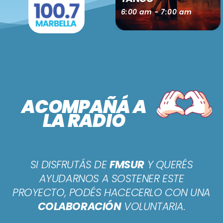
PODCASTS
8:00 am - 9:00 am
6:00 am - 7:00 am
BARCELONA
TIENDA
MALLORCA
EN VIVO AHORA!
ACOMPAÑÁ A
LA RADIO
SI DISFRUTÁS DE
FMSUR
Y QUERÉS
AYUDARNOS A SOSTENER ESTE
PROYECTO, PODÉS HACECERLO CON UNA
COLABORACIÓN
VOLUNTARIA.