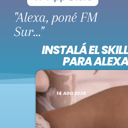
.1”
"Alexa, poné FM
Sur..."
INSTALÁ EL SKIL
PARA ALEX
14
AGO 2026