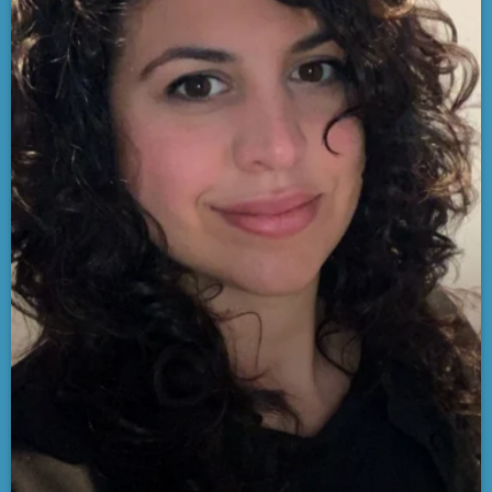
60s to 90s
EL TOCADISCOS
9:00 am - 12:00 pm
SE VIENE . . .
PASADO LIVE
12:00 pm - 2:00 pm
MIX TAPE
2:00 pm - 5:00 pm
RE-VERSIONES
5:00 pm - 7:00 pm