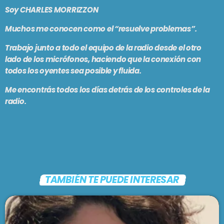
PODCASTS
Soy CHARLES MORRIZZON
BARCELONA
Muchos me conocen como el “resuelve problemas”.
TIENDA
MALLORCA
Trabajo junto a todo el equipo de la radio desde el otro
lado de los micrófonos, haciendo que la conexión con
todos los oyentes sea posible y fluida.
EN VIVO AHORA!
Me encontrás todos los días detrás de los controles de la
radio.
TAMBIÉN TE PUEDE INTERESAR