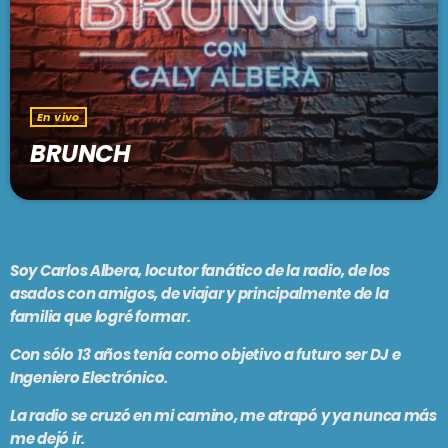
En vivo
BRUNCH
1:00 pm - 3:00 pm
En vivo
BRUNCH
SE VIENE . . .
LARGA DISTANCIA
3:00 pm - 5:00 pm
Soy
Carlos Albera
, locutor fanático de la radio, de los
asados con amigos, de viajar y principalmente de la
MAR REVUELTO
familia que logré formar.
5:00 pm - 7:00 pm
Con sólo 13 años tenía como objetivo a futuro ser DJ e
Ingeniero Electrónico.
LA PREVIA DE FMSUR
La radio se cruzó en mi camino, me atrapó y ya nunca más
7:00 pm - 9:00 pm
me dejó ir.