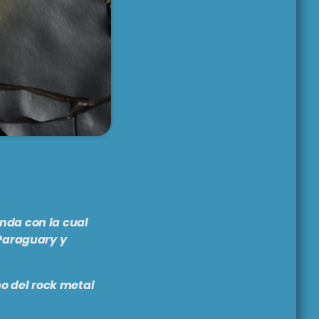
 Es un honor
dos más salvajes y
resencia en la
riencia
anda con la cual
 Paraguary y
o del rock metal