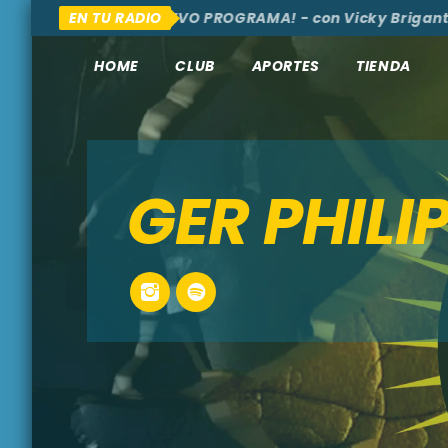
UÍ Y ALLÁ
EN TU RADIO
¡NUEVO PROGRAMA! - con Vicky Brigante - S
HOME
CLUB
APORTES
TIENDA
GER PHILI