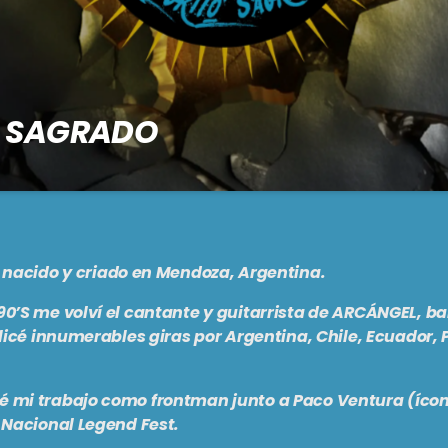
O SAGRADO
antes de la música implacable y la información incendiaria!
ograma de radio que los llevará a un viaje a través de los soni
vibrantes. Bienvenidos a "El Grito Sagrado". Con la imponente p
r Philippens y Mariano Alcobendas , les prometemos una expe
, nacido y criado en Mendoza, Argentina.
alable, repleta de energía desbordante y un conocimiento […]
0’S me volví el cantante y guitarrista de
ARCÁNGEL
, b
alicé innumerables giras por Argentina, Chile, Ecuador,
 mi trabajo como frontman junto a Paco Ventura (ícon
 Nacional Legend Fest.