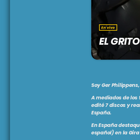
En vivo
EL GRIT
¡Para todos los am
presentarles el pr
las noticias más 
conducción de Ge
Soy
Ger Philippens
radiofónica inigu
A mediados de los 9
edité 7 discos y re
España.
En España destaqué
español) en la Gira