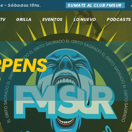
ábados 19hs.
SUMATE AL CLUB FMSUR
ACCED
TV
GRILLA
EVENTOS
LO NUEVO
PODCASTS
PPENS