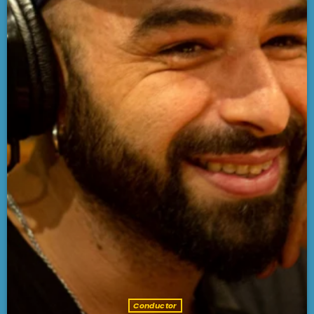
PODCASTS
BARCELONA
TIENDA
MALLORCA
EN VIVO AHORA!
Conductor