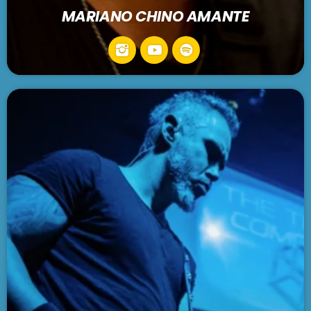
MARIANO CHINO AMANTE
Chill Out
MÁLAGA COOL NIGHTS
11:00 pm - 12:00 am
SE VIENE . . .
ARGENTINA LATINA
12:00 am - 1:00 am
AIDONSPIKINGLISH!
1:00 am - 3:00 am
MIX TAPE
3:00 am - 5:00 am