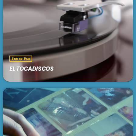
En vivo
ASÍ SOMOS, AQUÍ Y ALLÁ
7:00 pm - 9:00 pm
SE VIENE . . .
60s to 90s
EL TOCADISCOS
EL CACHENGUE
9:00 pm - 11:00 pm
ARGENTRÓNICA
Música de electroshock
11:00 pm - 12:00 am
ARGENTINA LATINA
12:00 am - 1:00 am