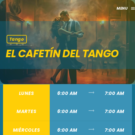
men
close
HOME
Tango
EL CAFETÍN DEL TANGO
CLUB
APORTES
TV
trending_flat
LUNES
6:00 AM
7:00 AM
GRILLA
trending_flat
MARTES
6:00 AM
7:00 AM
EVENTOS
keyboard_arrow_down
MADRID
LO NUEVO
trending_flat
MIÉRCOLES
6:00 AM
7:00 AM
MÁLAGA