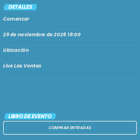
PODCASTS
DETALLES
BARCELONA
Comenzar
TIENDA
MALLORCA
29 de noviembre de 2026 19:00
EN VIVO AHORA!
Ubicación
Live Las Ventas
LIBRO DE EVENTO
COMPRAR ENTRADAS