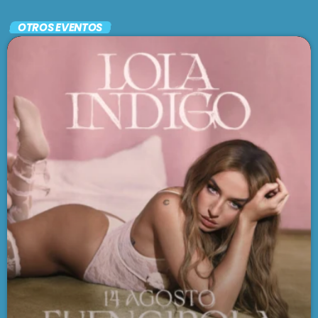
En vivo
OTROS EVENTOS
BRUNCH
1:00 pm - 3:00 pm
SE VIENE . . .
LARGA DISTANCIA
3:00 pm - 5:00 pm
MAR REVUELTO
5:00 pm - 7:00 pm
FRECUENCIA AFRO BLUE
7:00 pm - 9:00 pm