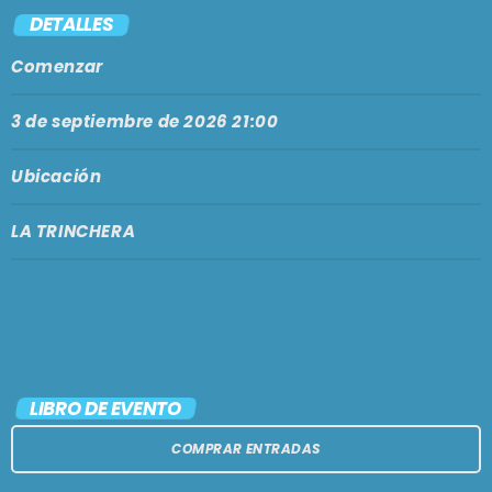
PODCASTS
DETALLES
BARCELONA
Comenzar
TIENDA
MALLORCA
3 de septiembre de 2026 21:00
EN VIVO AHORA!
Ubicación
LA TRINCHERA
LIBRO DE EVENTO
COMPRAR ENTRADAS