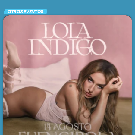
Tango
OTROS EVENTOS
EL CAFETÍN DEL TANGO
6:00 am - 7:00 am
SE VIENE . . .
FOLKLORÍSIMO
7:00 am - 8:00 am
VARIETÉ
8:00 am - 9:00 am
GRACIAS TOTALES
9:00 am - 12:00 pm