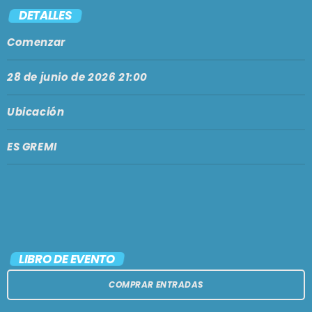
PODCASTS
DETALLES
BARCELONA
Comenzar
TIENDA
MALLORCA
28 de junio de 2026 21:00
EN VIVO AHORA!
Ubicación
ES GREMI
LIBRO DE EVENTO
COMPRAR ENTRADAS