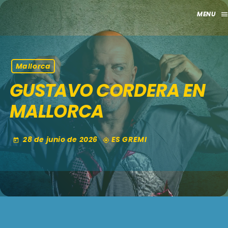
men
close
HOME
Mallorca
GUSTAVO CORDERA EN
CLUB
MALLORCA
APORTES
TV
28 de junio de 2026
ES GREMI
today
my_location
GRILLA
EVENTOS
keyboard_arrow_down
MADRID
LO NUEVO
MÁLAGA