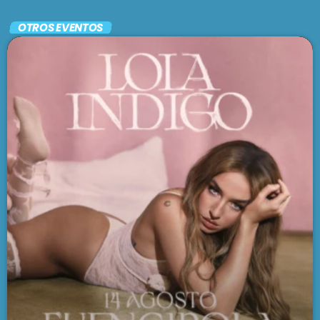
En vivo
OTROS EVENTOS
LARGA DISTANCIA
3:00 pm - 5:00 pm
SE VIENE . . .
MAR REVUELTO
5:00 pm - 7:00 pm
FRECUENCIA AFRO BLUE
7:00 pm - 9:00 pm
PASADO LIVE
9:00 pm - 11:00 pm