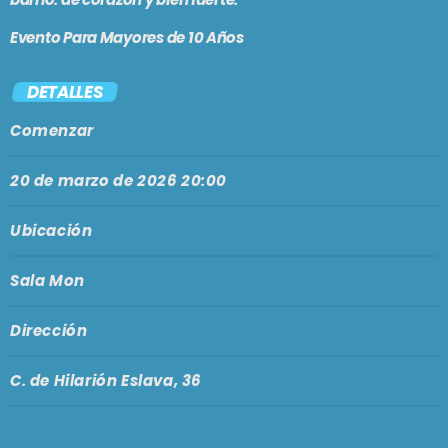
En vivo
Evento Para Mayores de 10 Años
MAR REVUELTO
5:00 pm - 7:00 pm
DETALLES
Comenzar
20 de marzo de 2026 20:00
SE VIENE . . .
LA PREVIA DE FMSUR
Ubicación
7:00 pm - 9:00 pm
Sala Mon
PASADO LIVE
Dirección
9:00 pm - 11:00 pm
C. de Hilarión Eslava, 36
MÁLAGA COOL NIGHTS
11:00 pm - 12:00 am