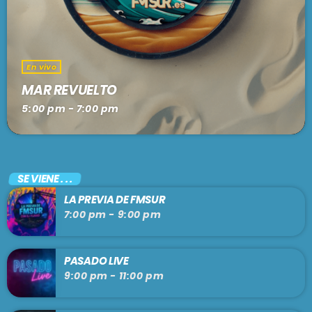
En vivo
MAR REVUELTO
5:00 pm - 7:00 pm
SE VIENE . . .
LA PREVIA DE FMSUR
7:00 pm - 9:00 pm
PASADO LIVE
9:00 pm - 11:00 pm