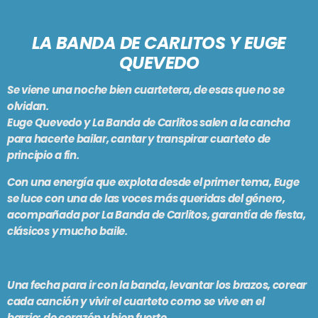
PODCASTS
BARCELONA
LA BANDA DE CARLITOS Y EUGE
TIENDA
MALLORCA
QUEVEDO
Se viene una noche
bien cuartetera
, de esas que no se
EN VIVO AHORA!
olvidan.
Euge Quevedo y La Banda de Carlitos salen a la cancha
para hacerte
bailar, cantar y transpirar cuarteto
de
principio a fin.
Con una energía que explota desde el primer tema, Euge
se luce con una de las voces más queridas del género,
acompañada por La Banda de Carlitos, garantía de fiesta,
clásicos y mucho baile.
Una fecha para ir con la banda, levantar los brazos, corear
cada canción y vivir el cuarteto como se vive en el
barrio:
de corazón y bien fuerte
.