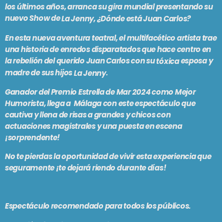
los últimos años, arranca su gira mundial presentando su
PODCASTS
BARCELONA
nuevo Show de
La Jenny, ¿Dónde está Juan Carlos?
TIENDA
MALLORCA
En esta nueva aventura teatral, el multifacético artista trae
una historia de enredos disparatados que hace centro en
la rebelión del querido Juan Carlos con su
esposa y
tóxica
madre de sus hijos
.
La Jenny
EN VIVO AHORA!
Ganador del Premio Estrella de Mar 2024
como
Mejor
Humorista
, llega a Málaga con este espectáculo que
cautiva y llena de risas a grandes y chicos con
actuaciones magistrales y una puesta en escena
¡sorprendente!
No te pierdas la oportunidad de vivir esta experiencia que
seguramente ¡te dejará riendo durante días!
Espectáculo recomendado para todos los públicos.