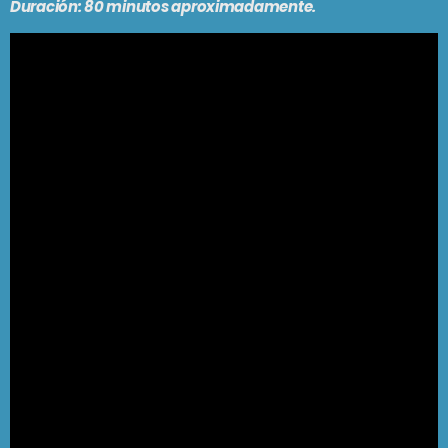
Duración:
80 minutos aproximadamente.
Tango
EL CAFETÍN DEL TANGO
6:00 am - 7:00 am
SE VIENE . . .
FOLKLORÍSIMO
7:00 am - 7:30 am
UNA MAÑANA CUALQUIERA
7:30 am - 9:30 am
UN CUENTO ARGENTO
9:30 am - 1:00 pm