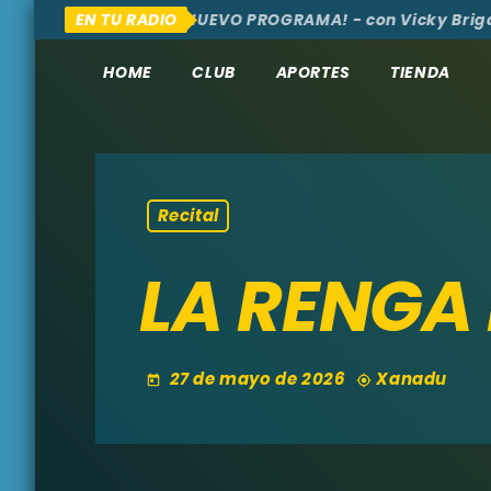
 AQUÍ Y ALLÁ
EN TU RADIO
¡NUEVO PROGRAMA! - con Vicky Brigante
HOME
CLUB
APORTES
TIENDA
Recital
LA RENGA 
27 de mayo de 2026
Xanadu
today
my_location