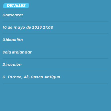
PODCASTS
DETALLES
BARCELONA
Comenzar
TIENDA
MALLORCA
10 de mayo de 2026 21:00
EN VIVO AHORA!
Ubicación
Sala Malandar
Dirección
C. Torneo, 43, Casco Antiguo