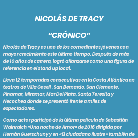
PODCASTS
BARCELONA
NICOLÁS DE TRACY
TIENDA
MALLORCA
“CRÓNICO”
EN VIVO AHORA!
Nicolás de Tracy es uno de los comediantes jóvenes con
mayor crecimiento este último tiempo. Después de más
de 10 años de carrera, logró afianzarse como una figura de
referencia en el stand up local.
Lleva 12 temporadas consecutivas en la Costa Atlántica en
teatros de Villa Gesell , San Bernardo, San Clemente,
Pinamar, Miramar, Mar Del Plata, Santa Teresita y
Necochea donde se presentó frente a miles de
espectadores.
Como actor participó de la última película de Sebastián
Wainraich «Una noche de Amor» de 2016 dirigida por
Hernán Guerschuny y en «El ciudadano Ilustre» también de