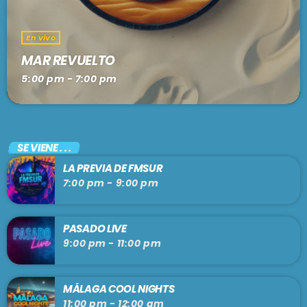
En vivo
MAR REVUELTO
5:00 pm - 7:00 pm
SE VIENE . . .
LA PREVIA DE FMSUR
7:00 pm - 9:00 pm
PASADO LIVE
9:00 pm - 11:00 pm
MÁLAGA COOL NIGHTS
11:00 pm - 12:00 am