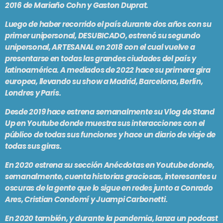
2016 de Mariaño Cohn y Gaston Duprat.
En vivo
Luego de haber recorrido el país durante dos años con su
MAR REVUELTO
primer unipersonal, DESUBICADO, estrenó su segundo
5:00 pm - 7:00 pm
unipersonal, ARTESANAL en 2018 con el cual vuelve a
presentarse en todas las grandes ciudades del país y
latinoamérica. A mediados de 2022 hace su primera gira
europea, llevando su show a Madrid, Barcelona, Berlín,
SE VIENE . . .
Londres y París.
Desde 2019 hace estrena semanalmente su Vlog de Stand
LA PREVIA DE FMSUR
Up en Youtube donde muestra sus interacciones con el
7:00 pm - 9:00 pm
público de todas sus funciones y hace un diario de viaje de
todas sus giras.
PASADO LIVE
En 2020 estrena su sección Anécdotas en Youtube donde,
9:00 pm - 11:00 pm
semanalmente, cuenta historias graciosas, interesantes u
oscuras de la gente que lo sigue en redes junto a Conrado
Ares, Cristian Condomí y Juampi Carbonetti.
MÁLAGA COOL NIGHTS
11:00 pm - 12:00 am
En 2020 también, y durante la pandemia, lanza un podcast