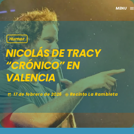
men
close
HOME
Humor
NICOLÁS DE TRACY
CLUB
“CRÓNICO” EN
APORTES
VALENCIA
TV
17 de febrero de 2026
Recinto La Rambleta
today
my_location
GRILLA
EVENTOS
keyboard_arrow_down
MADRID
LO NUEVO
MÁLAGA