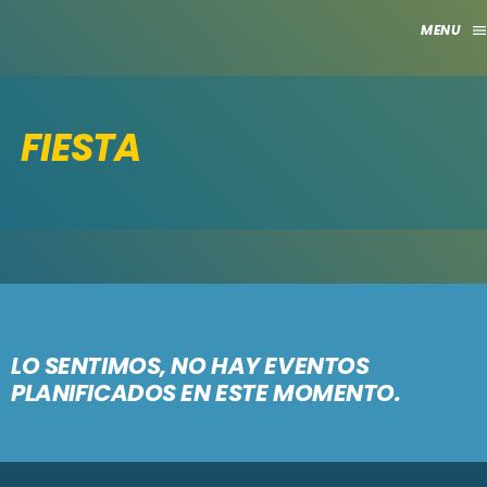
men
close
FIESTA
HOME
CLUB
APORTES
TV
GRILLA
LO SENTIMOS, NO HAY EVENTOS
PLANIFICADOS EN ESTE MOMENTO.
EVENTOS
keyboard_arrow_down
MADRID
LO NUEVO
MÁLAGA