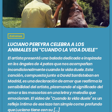
PODCASTS
BARCELONA
TIENDA
MALLORCA
Estrenos
EN VIVO AHORA!
LUCIANO PEREYRA CELEBRA A LOS
ANIMALES EN ”CUANDO LA VIDA DUELE”
El artista presentó una balada dedicada e inspirada
en los ángeles de 4 patas que nos acompañan
incondicionalmente cuando la vida duele. Esta
canción, compuesta junto a David Santisteban en
Madrid, es una declaración de amor que reafirma la
sensibilidad del artista, plasmando el significado del
amor a las mascotas en una letra y melodía que
emocionan. El video de ''Cuando la vida duele'' es un
reflejo íntimo de ese lazo tan simple como profundo
que Luciano tiene con su […]