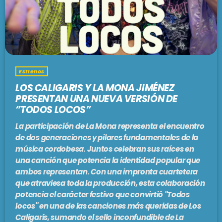
PODCASTS
BARCELONA
TIENDA
MALLORCA
Estrenos
EN VIVO AHORA!
LOS CALIGARIS Y LA MONA JIMÉNEZ
PRESENTAN UNA NUEVA VERSIÓN DE
”TODOS LOCOS”
La participación de La Mona representa el encuentro
de dos generaciones y pilares fundamentales de la
música cordobesa. Juntos celebran sus raíces en
una canción que potencia la identidad popular que
ambos representan. Con una impronta cuartetera
que atraviesa toda la producción, esta colaboración
potencia el carácter festivo que convirtió ''Todos
locos'' en una de las canciones más queridas de Los
Caligaris, sumando el sello inconfundible de La