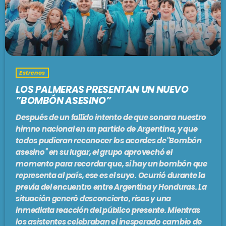
PODCASTS
BARCELONA
TIENDA
MALLORCA
Estrenos
EN VIVO AHORA!
LOS PALMERAS PRESENTAN UN NUEVO
”BOMBÓN ASESINO”
Después de un fallido intento de que sonara nuestro
himno nacional en un partido de Argentina, y que
todos pudieran reconocer los acordes de''Bombón
asesino'' en su lugar, el grupo aprovechó el
momento para recordar que, si hay un bombón que
representa al país, ese es el suyo. Ocurrió durante la
previa del encuentro entre Argentina y Honduras. La
situación generó desconcierto, risas y una
inmediata reacción del público presente. Mientras
los asistentes celebraban el inesperado cambio de