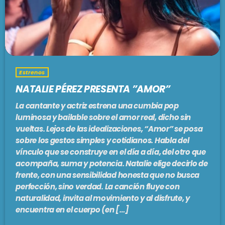
PODCASTS
BARCELONA
TIENDA
MALLORCA
Estrenos
EN VIVO AHORA!
NATALIE PÉREZ PRESENTA ”AMOR”
La cantante y actriz estrena una cumbia pop
luminosa y bailable sobre el amor real, dicho sin
vueltas. Lejos de las idealizaciones, “Amor” se posa
sobre los gestos simples y cotidianos. Habla del
vínculo que se construye en el día a día, del otro que
acompaña, suma y potencia. Natalie elige decirlo de
frente, con una sensibilidad honesta que no busca
perfección, sino verdad. La canción fluye con
naturalidad, invita al movimiento y al disfrute, y
encuentra en el cuerpo (en […]