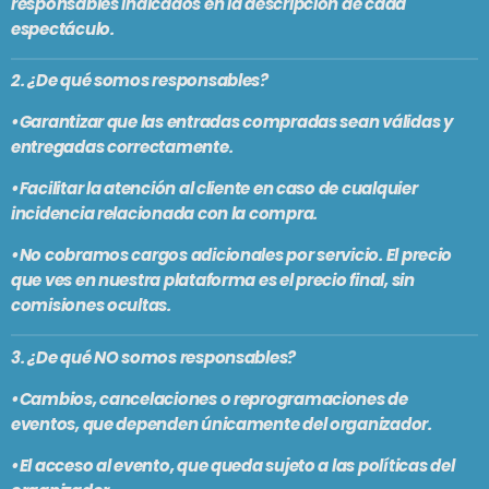
responsables indicados en la descripción de cada
En vivo
espectáculo.
MAR REVUELTO
2. ¿De qué somos responsables?
5:00 pm - 7:00 pm
•Garantizar que las entradas compradas sean válidas y
entregadas correctamente.
•Facilitar la atención al cliente en caso de cualquier
SE VIENE . . .
incidencia relacionada con la compra.
LA PREVIA DE FMSUR
•No cobramos cargos adicionales por servicio. El precio
7:00 pm - 9:00 pm
que ves en nuestra plataforma es el precio final, sin
comisiones ocultas.
PASADO LIVE
3. ¿De qué NO somos responsables?
9:00 pm - 11:00 pm
•Cambios, cancelaciones o reprogramaciones de
eventos, que dependen únicamente del organizador.
MÁLAGA COOL NIGHTS
11:00 pm - 12:00 am
•El acceso al evento, que queda sujeto a las políticas del