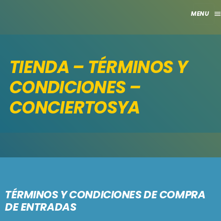
men
close
TIENDA – TÉRMINOS Y
HOME
CONDICIONES –
CLUB
CONCIERTOSYA
APORTES
TV
GRILLA
EVENTOS
keyboard_arrow_down
TÉRMINOS Y CONDICIONES DE COMPRA
MADRID
DE ENTRADAS
LO NUEVO
MÁLAGA