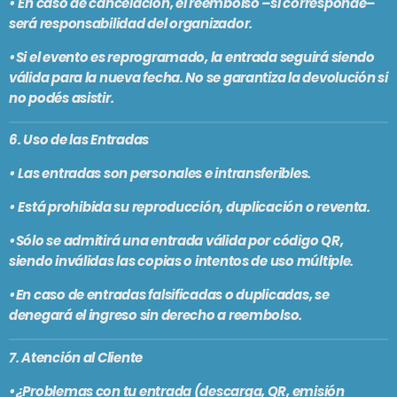
•
En caso de cancelación, el reembolso –si corresponde–
será responsabilidad del organizador.
•Si el evento es reprogramado, la entrada seguirá siendo
válida para la nueva fecha. No se garantiza la devolución si
no podés asistir.
6. Uso de las Entradas
• Las entradas son
personales e intransferibles
.
• Está
prohibida su reproducción, duplicación o reventa
.
•Sólo se admitirá
una entrada válida por código QR
,
siendo inválidas las copias o intentos de uso múltiple.
•En caso de entradas falsificadas o duplicadas, se
denegará el ingreso sin derecho a reembolso.
7. Atención al Cliente
•¿
Problemas con tu entrada
(descarga, QR, emisión