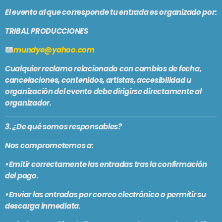
En vivo
El evento al que corresponde tu entrada es organizado por:
BRUNCH
TRIBAL PRODUCCIONES
1:00 pm - 3:00 pm
mundye@yahoo.com
Cualquier reclamo relacionado con
cambios de fecha,
cancelaciones, contenidos, artistas, accesibilidad u
SE VIENE . . .
organización del evento
debe dirigirse directamente al
organizador.
LARGA DISTANCIA
3:00 pm - 5:00 pm
3. ¿De qué somos responsables?
Nos comprometemos a:
MAR REVUELTO
•Emitir correctamente las entradas tras la confirmación
5:00 pm - 7:00 pm
del pago.
•Enviar las entradas por correo electrónico o permitir su
FRECUENCIA AFRO BLUE
descarga inmediata.
7:00 pm - 9:00 pm