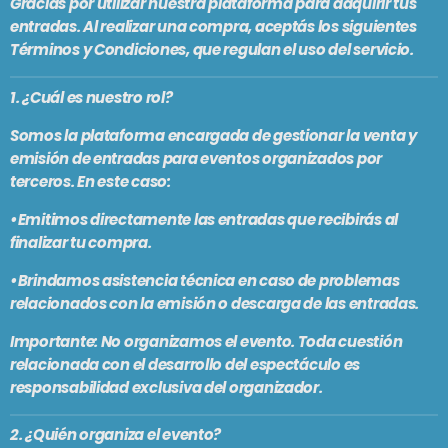
Gracias por utilizar nuestra plataforma para adquirir tus
PODCASTS
entradas. Al realizar una compra, aceptás los siguientes
BARCELONA
Términos y Condiciones, que regulan el uso del servicio.
TIENDA
MALLORCA
1. ¿Cuál es nuestro rol?
Somos la plataforma encargada de gestionar la venta y
EN VIVO AHORA!
emisión de entradas para eventos organizados por
terceros. En este caso:
•Emitimos directamente las entradas que recibirás al
finalizar tu compra.
•Brindamos asistencia técnica en caso de problemas
relacionados con la emisión o descarga de las entradas.
Importante:
No organizamos el evento. Toda cuestión
relacionada con el desarrollo del espectáculo es
responsabilidad exclusiva del organizador.
2. ¿Quién organiza el evento?