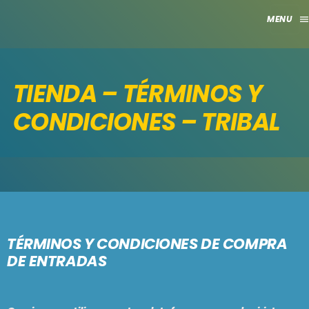
men
close
TIENDA – TÉRMINOS Y
HOME
CONDICIONES – TRIBAL
CLUB
APORTES
TV
GRILLA
TÉRMINOS Y CONDICIONES DE COMPRA
EVENTOS
keyboard_arrow_down
DE ENTRADAS
MADRID
LO NUEVO
MÁLAGA