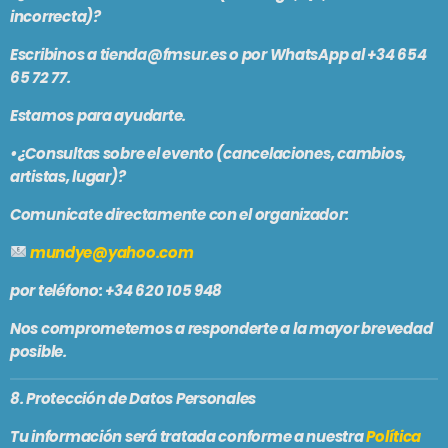
incorrecta)?
Escribinos a
tienda@fmsur.es
o por WhatsApp al
+34 654
65 72 77
.
Estamos para ayudarte.
•¿
Consultas sobre el evento
(cancelaciones, cambios,
artistas, lugar)?
Comunicate directamente con el organizador:
mundye@yahoo.com
por teléfono:
+34 620 105 948
Nos comprometemos a responderte a la mayor brevedad
posible.
8. Protección de Datos Personales
Tu información será tratada conforme a nuestra
Política