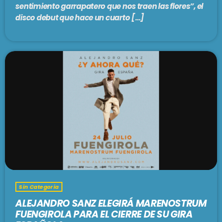
sentimiento garrapatero que nos traen las flores”, el
Folclore
disco debut que hace un cuarto […]
MADRE TIERRA
5:00 am - 6:00 am
SE VIENE . . .
EL CAFETÍN DEL TANGO
6:00 am - 7:00 am
FOLKLORÍSIMO
7:00 am - 8:00 am
Sin Categoria
VARIETÉ
ALEJANDRO SANZ ELEGIRÁ MARENOSTRUM
8:00 am - 9:00 am
FUENGIROLA PARA EL CIERRE DE SU GIRA