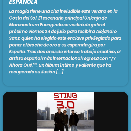
ESPAÑOLA
La magia tiene una cita ineludible este verano en la
Costa del Sol. El escenario principal Unicaja de
Marenostrum Fuengirola se vestirá de gala el
próximo viernes 24 de julio para recibir a Alejandro
Sanz, quien ha elegido este enclave privilegiado para
poner el broche de oro a su esperada gira por
España. Tras dos años de intenso trabajo creativo, el
artista español más internacional regresa con “¿Y
Ahora Qué?”, un álbum íntimo y valiente que ha
recuperado su ilusión […]