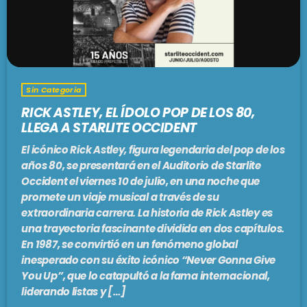
Sin Categoria
RICK ASTLEY, EL ÍDOLO POP DE LOS 80,
LLEGA A STARLITE OCCIDENT
El icónico Rick Astley, figura legendaria del pop de los
años 80, se presentará en el Auditorio de Starlite
Occident el viernes 10 de julio, en una noche que
promete un viaje musical a través de su
extraordinaria carrera. La historia de Rick Astley es
una trayectoria fascinante dividida en dos capítulos.
En 1987, se convirtió en un fenómeno global
inesperado con su éxito icónico “Never Gonna Give
You Up”, que lo catapultó a la fama internacional,
liderando listas y […]