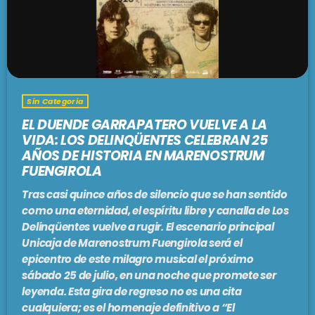
PODCASTS
BARCELONA
TIENDA
MALLORCA
Sin Categoria
EN VIVO AHORA!
EL DUENDE GARRAPATERO VUELVE A LA
VIDA: LOS DELINQÜENTES CELEBRAN 25
AÑOS DE HISTORIA EN MARENOSTRUM
FUENGIROLA
Tras casi quince años de silencio que se han sentido
como una eternidad, el espíritu libre y canalla de Los
Delinqüentes vuelve a rugir. El escenario principal
Unicaja de Marenostrum Fuengirola será el
epicentro de este milagro musical el próximo
sábado 25 de julio, en una noche que promete ser
leyenda. Esta gira de regreso no es una cita
cualquiera; es el homenaje definitivo a “El