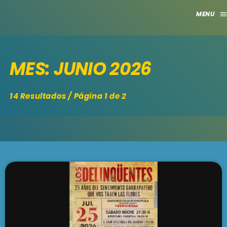
men
close
MES: JUNIO 2026
HOME
CLUB
14 Resultados / Página 1 de 2
APORTES
TV
GRILLA
EVENTOS
keyboard_arrow_down
MADRID
LO NUEVO
MÁLAGA