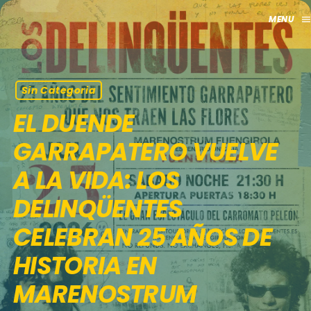
men
close
HOME
Sin Categoria
EL DUENDE
CLUB
GARRAPATERO VUELVE
APORTES
A LA VIDA: LOS
TV
DELINQÜENTES
GRILLA
CELEBRAN 25 AÑOS DE
HISTORIA EN
EVENTOS
keyboard_arrow_down
MARENOSTRUM
MADRID
LO NUEVO
MÁLAGA