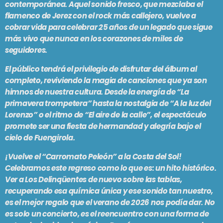
contemporánea. Aquel sonido fresco, que mezclaba el
En vivo
flamenco de Jerez con el rock más callejero, vuelve a
GRACIAS TOTALES
cobrar vida para celebrar 25 años de un legado que sigue
más vivo que nunca en los corazones de miles de
9:00 am - 12:00 pm
seguidores.
El público tendrá el privilegio de disfrutar del álbum al
completo, reviviendo la magia de canciones que ya son
SE VIENE . . .
himnos de nuestra cultura. Desde la energía de “La
primavera trompetera” hasta la nostalgia de “A la luz del
PASADO LIVE
Lorenzo” o el ritmo de “El aire de la calle”, el espectáculo
12:00 pm - 2:00 pm
promete ser una fiesta de hermandad y alegría bajo el
cielo de Fuengirola.
¡Vuelve el “Carromato Peleón” a la Costa del Sol!
PARAISO SOCIAL CLUB
Celebramos este regreso como lo que es: un hito histórico.
2:00 pm - 5:00 pm
Ver a Los Delinqüentes de nuevo sobre las tablas,
recuperando esa química única y ese sonido tan nuestro,
CAFÉ CON FERNÉ
es el mejor regalo que el verano de 2026 nos podía dar. No
5:00 pm - 7:00 pm
es solo un concierto, es el reencuentro con una forma de