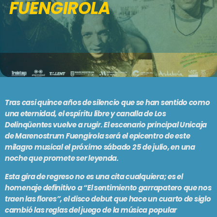
FUENGIROLA
PODCASTS
BARCELONA
TIENDA
MALLORCA
EN VIVO AHORA!
Tras casi quince años de silencio que se han sentido como
una eternidad, el espíritu libre y canalla de Los
Delinqüentes vuelve a rugir. El escenario principal Unicaja
de Marenostrum Fuengirola será el epicentro de este
milagro musical el próximo sábado 25 de julio, en una
noche que promete ser leyenda.
Esta gira de regreso no es una cita cualquiera; es el
homenaje definitivo a “El sentimiento garrapatero que nos
traen las flores”, el disco debut que hace un cuarto de siglo
cambió las reglas del juego de la música popular