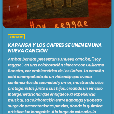
PODCASTS
BARCELONA
TIENDA
MALLORCA
Estrenos
EN VIVO AHORA!
KAPANGA Y LOS CAFRES SE UNEN EN UNA
NUEVA CANCIÓN
Ambas bandas presentan su nueva canción, ''Hoy
reggae'', en una colaboración sincera con Guillermo
Bonetto, voz emblemática de Los Cafres. La canción
está acompañada de un videoclip que evoca
sentimientos de serenidad y amor, mostrando a los
protagonistas junto a sus hijos, creando un vínculo
intergeneracional que enriquece la experiencia
musical. La colaboración entre Kapanga y Bonetto
surge de presentaciones previas, donde la química
artística fue innegable. A lo largo de este año, la