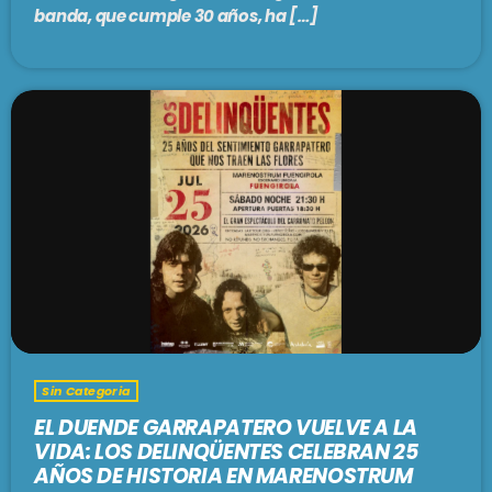
banda, que cumple 30 años, ha […]
Todo en uno
VARIETÉ
8:00 am - 9:00 am
SE VIENE . . .
GRACIAS TOTALES
9:00 am - 12:00 pm
PASADO LIVE
12:00 pm - 2:00 pm
Sin Categoria
EL DUENDE GARRAPATERO VUELVE A LA
PARAISO SOCIAL CLUB
VIDA: LOS DELINQÜENTES CELEBRAN 25
2:00 pm - 5:00 pm
AÑOS DE HISTORIA EN MARENOSTRUM