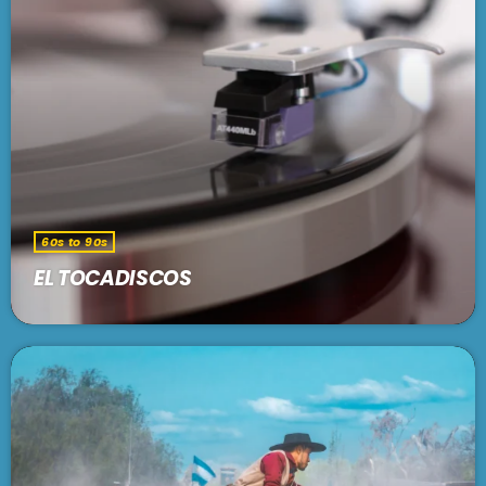
En vivo
LARGA DISTANCIA
3:00 pm - 5:00 pm
SE VIENE . . .
60s to 90s
MAR REVUELTO
5:00 pm - 7:00 pm
EL TOCADISCOS
FRECUENCIA AFRO BLUE
7:00 pm - 9:00 pm
PASADO LIVE
9:00 pm - 11:00 pm