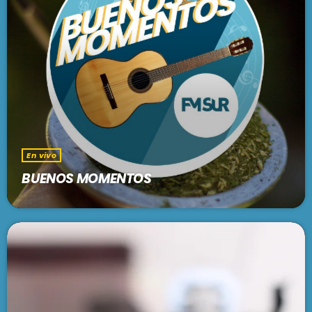
PODCASTS
BARCELONA
TIENDA
MALLORCA
EN VIVO AHORA!
En vivo
BUENOS MOMENTOS