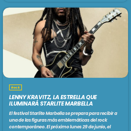
Rock
LENNY KRAVITZ, LA ESTRELLA QUE
ILUMINARÁ STARLITE MARBELLA
El festival Starlite Marbella se prepara para recibir a
una de las figuras más emblemáticas del rock
contemporáneo. El próximo lunes 29 de junio, el