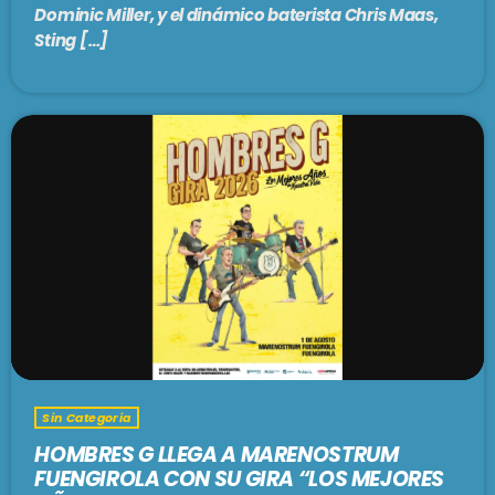
Dominic Miller, y el dinámico baterista Chris Maas,
Clásicos
Sting […]
PASADO LIVE
9:00 pm - 11:00 pm
SE VIENE . . .
MÁLAGA COOL NIGHTS
11:00 pm - 12:00 am
ARGENTINA LATINA
12:00 am - 1:00 am
Sin Categoria
AIDONSPIKINGLISH!
HOMBRES G LLEGA A MARENOSTRUM
1:00 am - 3:00 am
FUENGIROLA CON SU GIRA “LOS MEJORES