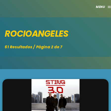
men
close
ROCIOANGELES
HOME
CLUB
61 Resultados / Página 2 de 7
APORTES
TV
GRILLA
EVENTOS
keyboard_arrow_down
MADRID
LO NUEVO
MÁLAGA