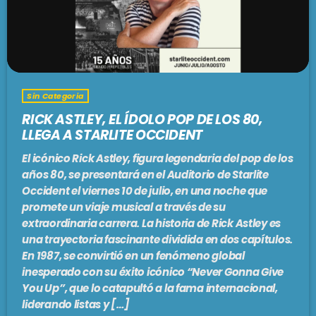
Sin Categoria
RICK ASTLEY, EL ÍDOLO POP DE LOS 80,
LLEGA A STARLITE OCCIDENT
El icónico Rick Astley, figura legendaria del pop de los
años 80, se presentará en el Auditorio de Starlite
Occident el viernes 10 de julio, en una noche que
promete un viaje musical a través de su
extraordinaria carrera. La historia de Rick Astley es
una trayectoria fascinante dividida en dos capítulos.
En 1987, se convirtió en un fenómeno global
inesperado con su éxito icónico “Never Gonna Give
You Up”, que lo catapultó a la fama internacional,
liderando listas y […]