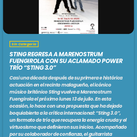
PODCASTS
BARCELONA
TIENDA
MALLORCA
Sin Categoria
EN VIVO AHORA!
STING REGRESA A MARENOSTRUM
FUENGIROLA CON SU ACLAMADO POWER
TRÍO “STING 3.0”
Casi una década después de su primera e histórica
actuación en el recinto malagueño, el icónico
músico británico Sting vuelve a Marenostrum
Fuengirola el próximo lunes 13 de julio. En esta
ocasión, lo hace con una propuesta que ha dejado
boquiabierta a la crítica internacional: “Sting 3.0”,
un formato de trío que recupera la energía cruda y el
virtuosismo que definieron sus inicios. Acompañado
por su colaborador de confianza, el guitarrista