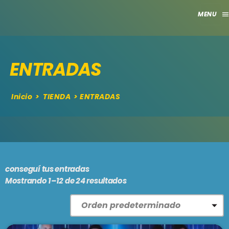
men
close
ENTRADAS
HOME
CLUB
Inicio
>
TIENDA
> ENTRADAS
APORTES
TV
GRILLA
conseguí tus entradas
Mostrando 1–12 de 24 resultados
EVENTOS
keyboard_arrow_down
MADRID
LO NUEVO
MÁLAGA