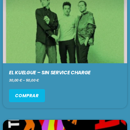
En vivo
GRACIAS TOTALES
9:00 am - 12:00 pm
SE VIENE . . .
PASADO LIVE
EL KUELGUE – SIN SERVICE CHARGE
12:00 pm - 2:00 pm
30,00
€
-
50,00
€
PARAISO SOCIAL CLUB
COMPRAR
2:00 pm - 5:00 pm
CAFÉ CON FERNÉ
5:00 pm - 7:00 pm