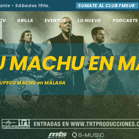
e - Sábados 19hs.
SUMATE AL CLUB FMSUR
TV
GRILLA
EVENTOS
LO NUEVO
PODCASTS
U MACHU EN 
TUPECU MACHU en MÁLAGA