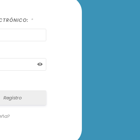
ECTRÓNICO:
*
Registro
seña?