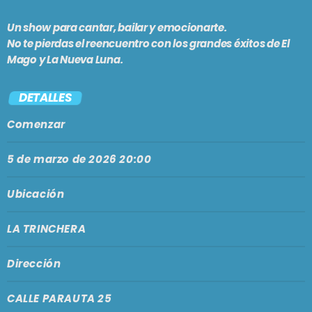
Clásicos
Un show para cantar, bailar y emocionarte.
PASADO LIVE
No te pierdas el reencuentro con los grandes éxitos de El
9:00 pm - 11:00 pm
Mago y La Nueva Luna.
DETALLES
Comenzar
SE VIENE . . .
MÁLAGA COOL NIGHTS
5 de marzo de 2026 20:00
11:00 pm - 12:00 am
Ubicación
ARGENTINA LATINA
LA TRINCHERA
12:00 am - 1:00 am
Dirección
AIDONSPIKINGLISH!
1:00 am - 3:00 am
CALLE PARAUTA 25