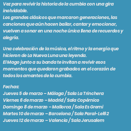
Vez
para revivir la historia de la cumbia con una gira
PODCASTS
BARCELONA
inolvidable.
Los grandes clásicos que marcaron generaciones, las
TIENDA
MALLORCA
canciones que aún hacen bailar, cantar y emocionar,
vuelven a sonar en una noche única llena de recuerdos y
alegría.
EN VIVO AHORA!
Una celebración de la música, el ritmo y la energía que
hicieron de
La Nueva Luna
una leyenda.
El Mago
junto a su banda te invitan a revivir esos
momentos que quedaron grabados en el corazón de
todos los amantes de la cumbia.
Fechas:
Jueves 5 de marzo – Málaga / Sala La Trinchera
Viernes 6 de marzo – Madrid / Sala Copérnico
Domingo 8 de marzo – Mallorca / Sala Es Gremi
Martes 10 de marzo – Barcelona / Sala Paral-Lel62
Jueves 12 de marzo – Valencia / Sala Jerusalem