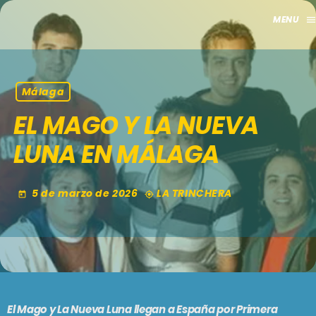
men
close
HOME
Málaga
EL MAGO Y LA NUEVA
CLUB
LUNA EN MÁLAGA
APORTES
TV
5 de marzo de 2026
LA TRINCHERA
today
my_location
GRILLA
EVENTOS
keyboard_arrow_down
MADRID
LO NUEVO
El Mago y La Nueva Luna
llegan a España por
Primera
MÁLAGA