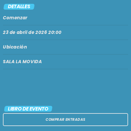
PODCASTS
DETALLES
BARCELONA
Comenzar
TIENDA
MALLORCA
23 de abril de 2026 20:00
EN VIVO AHORA!
Ubicación
SALA LA MOVIDA
LIBRO DE EVENTO
COMPRAR ENTRADAS