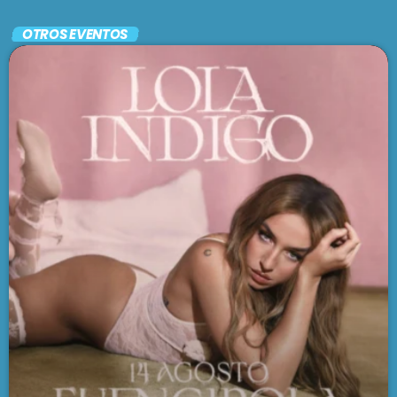
En vivo
OTROS EVENTOS
UN CUENTO ARGENTO
9:30 am - 1:00 pm
SE VIENE . . .
BRUNCH
1:00 pm - 3:00 pm
LARGA DISTANCIA
3:00 pm - 5:00 pm
MAR REVUELTO
5:00 pm - 7:00 pm