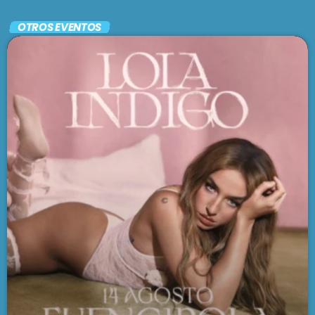
En vivo
OTROS EVENTOS
UNA MAÑANA CUALQUIERA
7:30 am - 9:30 am
SE VIENE . . .
UN CUENTO ARGENTO
9:30 am - 1:00 pm
BRUNCH
1:00 pm - 3:00 pm
LARGA DISTANCIA
3:00 pm - 5:00 pm