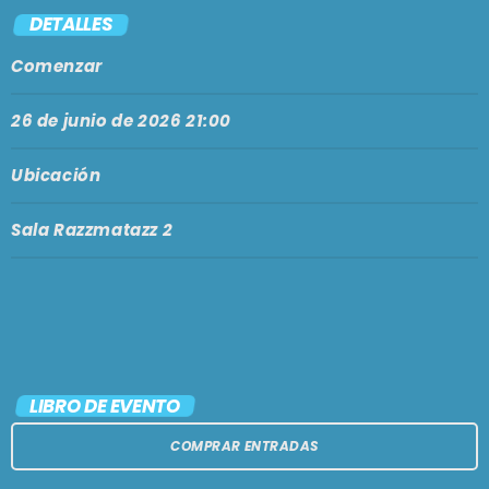
PODCASTS
DETALLES
BARCELONA
Comenzar
TIENDA
MALLORCA
26 de junio de 2026 21:00
EN VIVO AHORA!
Ubicación
Sala Razzmatazz 2
LIBRO DE EVENTO
COMPRAR ENTRADAS