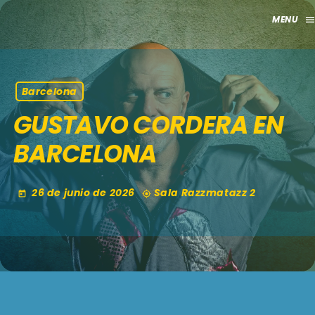
men
close
HOME
Barcelona
GUSTAVO CORDERA EN
CLUB
BARCELONA
APORTES
TV
26 de junio de 2026
Sala Razzmatazz 2
today
my_location
GRILLA
EVENTOS
keyboard_arrow_down
MADRID
LO NUEVO
MÁLAGA