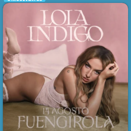
60s to 90s
EL TOCADISCOS
9:00 am - 12:00 pm
SE VIENE . . .
PASADO LIVE
12:00 pm - 2:00 pm
MIX TAPE
2:00 pm - 5:00 pm
RE-VERSIONES
5:00 pm - 7:00 pm