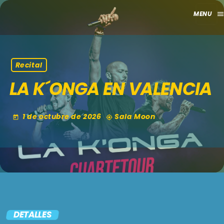
men
close
HOME
Recital
LA K´ONGA EN VALENCIA
CLUB
APORTES
1 de octubre de 2026
Sala Moon
today
my_location
TV
GRILLA
EVENTOS
keyboard_arrow_down
MADRID
LO NUEVO
DETALLES
MÁLAGA