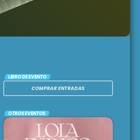
MADRE TIERRA
5:00 am - 6:00 am
EL CAFETÍN DEL
TANGO
6:00 am - 7:00 am
FOLKLORÍSIMO
LIBRO DE EVENTO
7:00 am - 7:30 am
COMPRAR ENTRADAS
OTROS EVENTOS