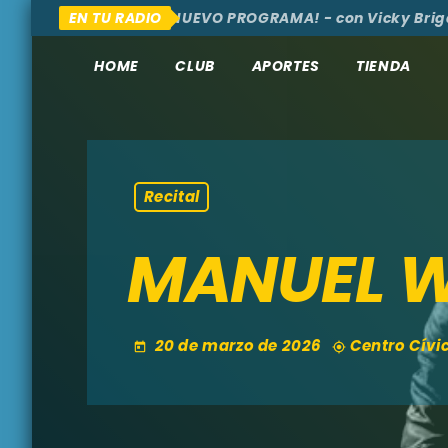
 AQUÍ Y ALLÁ
EN TU RADIO
¡NUEVO PROGRAMA! - con Vicky Brigante
HOME
CLUB
APORTES
TIENDA
Recital
MANUEL WI
20 de marzo de 2026
Centro Cívi
today
my_location