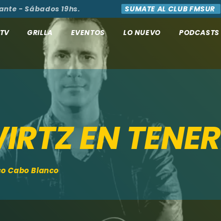
 - Sábados 19hs.
SUMATE AL CLUB FMSUR
AC
TV
GRILLA
EVENTOS
LO NUEVO
PODCASTS
RTZ EN TENER
co Cabo Blanco