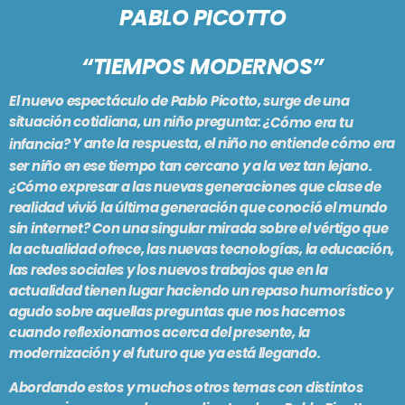
PABLO PICOTTO
PODCASTS
BARCELONA
TIENDA
“TIEMPOS MODERNOS”
MALLORCA
El nuevo espectáculo de Pablo Picotto, surge de una
situación cotidiana, un niño pregunta: ¿
Cómo era tu
EN VIVO AHORA!
Y ante la respuesta, el niño no entiende cómo era
infancia?
ser niño en ese tiempo tan cercano y a la vez tan lejano.
¿Cómo expresar a las nuevas generaciones que clase de
realidad vivió la última generación que conoció el mundo
sin internet? Con una singular mirada sobre el vértigo que
la actualidad ofrece, las nuevas tecnologías, la educación,
las redes sociales y los nuevos trabajos que en la
actualidad tienen lugar haciendo un repaso humorístico y
agudo sobre aquellas preguntas que nos hacemos
cuando reflexionamos acerca del presente, la
modernización y el futuro que ya está llegando.
Abordando estos y muchos otros temas con distintos