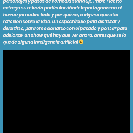
personajes y pasos de comedia stand up, Pablo Picotto
Folclore contemporáneo
entrega su mirada particular dándole protagonismo al
humor por sobre todo y por qué no, a alguna que otra
FOLKLORÍSIMO
reflexión sobre la vida. Un espectáculo para disfrutar y
7:00 am - 7:30 am
divertirse, para emocionarse con el pasado y pensar para
adelante, un show qué hay que ver ahora, antes que se lo
quede alguna inteligencia artificial
SE VIENE . . .
UNA MAÑANA CUALQUIERA
7:30 am - 9:30 am
UN CUENTO ARGENTO
9:30 am - 1:00 pm
BRUNCH
1:00 pm - 3:00 pm