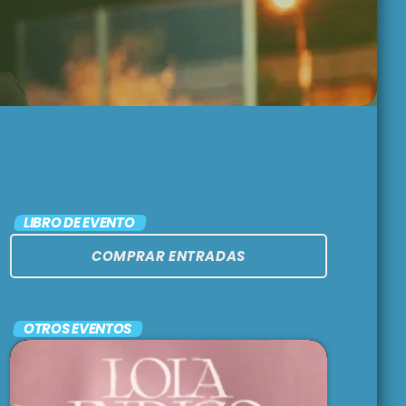
PASADO LIVE
9:00 pm - 11:00 pm
MÁLAGA COOL
NIGHTS
11:00 pm - 12:00 am
ARGENTINA
LIBRO DE EVENTO
LATINA
COMPRAR ENTRADAS
12:00 am - 1:00 am
OTROS EVENTOS