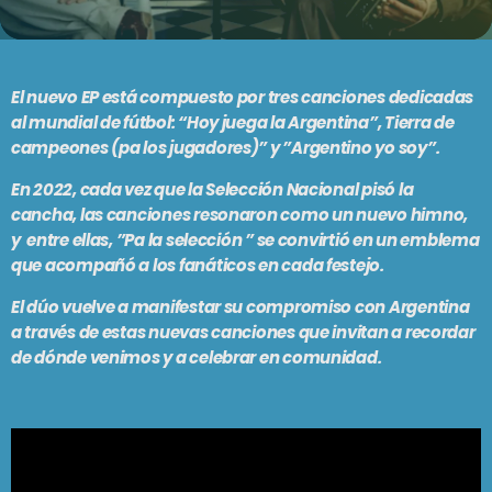
PODCASTS
BARCELONA
TIENDA
MALLORCA
El nuevo EP está compuesto por tres canciones dedicadas
al mundial de fútbol: “Hoy juega la Argentina”, Tierra de
campeones (pa los jugadores)” y ”Argentino yo soy”.
EN VIVO AHORA!
En 2022, cada vez que la Selección Nacional pisó la
cancha, las canciones resonaron como un nuevo himno,
y entre ellas, ”Pa la selección ” se convirtió en un emblema
que acompañó a los fanáticos en cada festejo.
El dúo vuelve a manifestar su compromiso con Argentina
a través de estas nuevas canciones que invitan a recordar
de dónde venimos y a celebrar en comunidad.