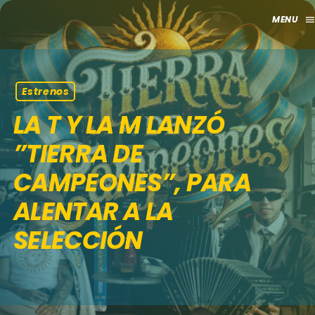
men
close
HOME
Estrenos
LA T Y LA M LANZÓ
CLUB
”TIERRA DE
APORTES
CAMPEONES”, PARA
TV
ALENTAR A LA
GRILLA
SELECCIÓN
EVENTOS
keyboard_arrow_down
MADRID
LO NUEVO
MÁLAGA