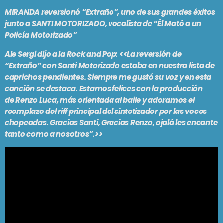
PODCASTS
MIRANDA
reversionó “Extraño”, uno de sus grandes éxitos
BARCELONA
junto a
SANTI MOTORIZADO
, vocalista de “
Él Mató a un
TIENDA
MALLORCA
Policía Motorizado
”
Ale Sergi
dijo a la Rock and Pop: <<La reversión de
“Extraño” con
Santi Motorizado
estaba en nuestra lista de
EN VIVO AHORA!
caprichos pendientes. Siempre me gustó su voz y en esta
canción se destaca. Estamos felices con la producción
de
Renzo Luca
, más orientada al baile y adoramos el
reemplazo del riff principal del sintetizador por las voces
chopeadas. Gracias
Santi
, Gracias
Renzo
, ojalá les encante
tanto como a nosotros”.>>