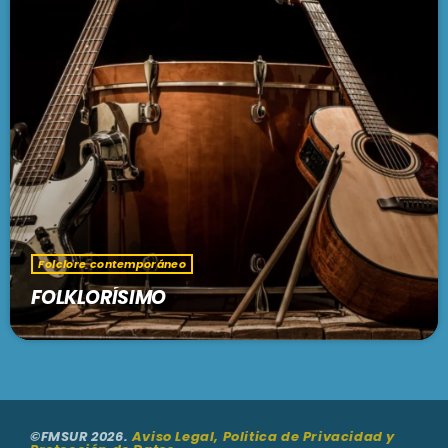
PODCASTS
BARCELONA
TIENDA
MALLORCA
EN VIVO AHORA!
Folclore contemporáneo
FOLKLORÍSIMO
©FMSUR 2026.
Aviso Legal, Politica de Privacidad y