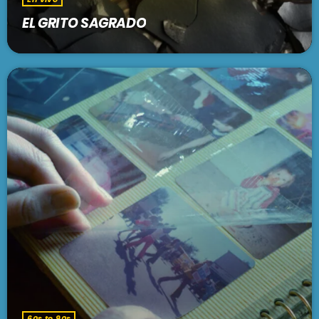
Folclore contemporáneo
EL GRITO SAGRADO
FOLKLORÍSIMO
7:00 am - 7:30 am
SE VIENE . . .
UNA MAÑANA CUALQUIERA
7:30 am - 9:30 am
UN CUENTO ARGENTO
9:30 am - 1:00 pm
BRUNCH
1:00 pm - 3:00 pm
60s to 90s