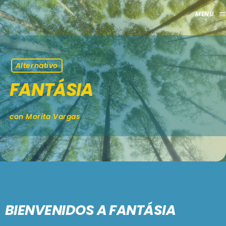
men
close
HOME
Alternativo
FANTÁSIA
CLUB
APORTES
con Morita Vargas
TV
GRILLA
EVENTOS
keyboard_arrow_down
BIENVENIDOS A FANTÁSIA
MADRID
LO NUEVO
MÁLAGA