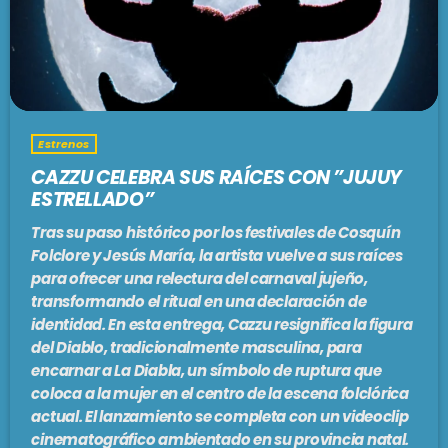
PODCASTS
BARCELONA
TIENDA
MALLORCA
Estrenos
EN VIVO AHORA!
CAZZU CELEBRA SUS RAÍCES CON ”JUJUY
ESTRELLADO”
Tras su paso histórico por los festivales de Cosquín
Folclore y Jesús María, la artista vuelve a sus raíces
para ofrecer una relectura del carnaval jujeño,
transformando el ritual en una declaración de
identidad. En esta entrega, Cazzu resignifica la figura
del Diablo, tradicionalmente masculina, para
encarnar a La Diabla, un símbolo de ruptura que
coloca a la mujer en el centro de la escena folclórica
actual. El lanzamiento se completa con un videoclip
cinematográfico ambientado en su provincia natal.