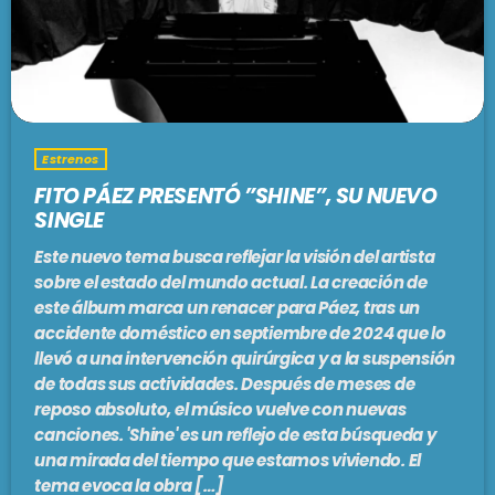
PODCASTS
BARCELONA
TIENDA
MALLORCA
Estrenos
EN VIVO AHORA!
FITO PÁEZ PRESENTÓ ”SHINE”, SU NUEVO
SINGLE
Este nuevo tema busca reflejar la visión del artista
sobre el estado del mundo actual. La creación de
este álbum marca un renacer para Páez, tras un
accidente doméstico en septiembre de 2024 que lo
llevó a una intervención quirúrgica y a la suspensión
de todas sus actividades. Después de meses de
reposo absoluto, el músico vuelve con nuevas
canciones. 'Shine' es un reflejo de esta búsqueda y
una mirada del tiempo que estamos viviendo. El
tema evoca la obra […]