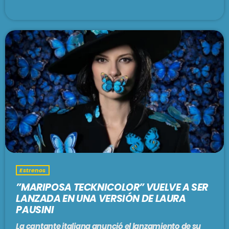
En vivo
UN CUENTO ARGENTO
9:30 am - 1:00 pm
SE VIENE . . .
BRUNCH
1:00 pm - 3:00 pm
LARGA DISTANCIA
Estrenos
3:00 pm - 5:00 pm
”MARIPOSA TECKNICOLOR” VUELVE A SER
LANZADA EN UNA VERSIÓN DE LAURA
MAR REVUELTO
PAUSINI
5:00 pm - 7:00 pm
La cantante italiana anunció el lanzamiento de su