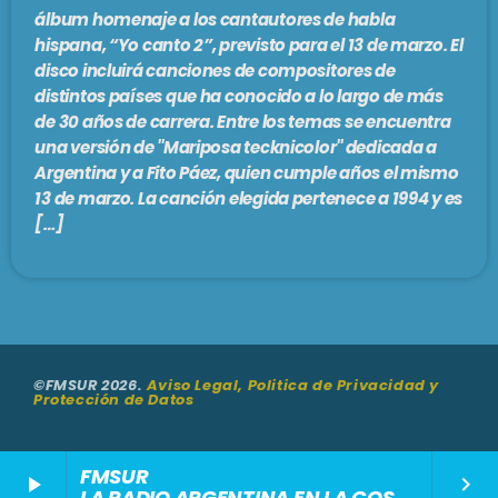
álbum homenaje a los cantautores de habla
hispana, “Yo canto 2”, previsto para el 13 de marzo. El
disco incluirá canciones de compositores de
distintos países que ha conocido a lo largo de más
de 30 años de carrera. Entre los temas se encuentra
una versión de ''Mariposa tecknicolor'' dedicada a
Argentina y a Fito Páez, quien cumple años el mismo
13 de marzo. La canción elegida pertenece a 1994 y es
[…]
©FMSUR 2026.
Aviso Legal, Politica de Privacidad y
Protección de Datos
FMSUR
play_arrow
keyboard_arrow_right
LA RADIO ARGENTINA EN LA COSTA DEL SOL