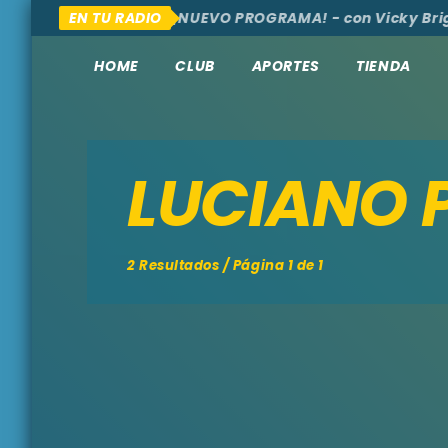
MOS, AQUÍ Y ALLÁ
EN TU RADIO
¡NUEVO PROGRAMA! - con Vicky Brig
HOME
CLUB
APORTES
TIENDA
LUCIANO 
2 Resultados / Página 1 de 1