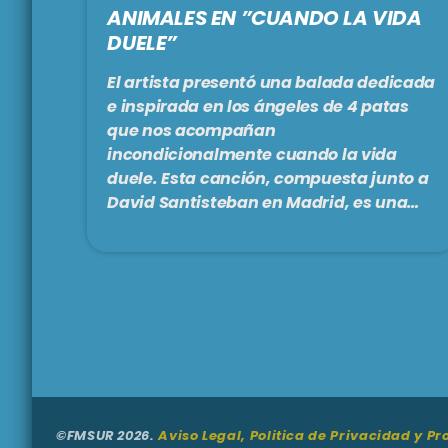
ANIMALES EN ”CUANDO LA VIDA
DUELE”
El artista presentó una balada dedicada
e inspirada en los ángeles de 4 patas
que nos acompañan
incondicionalmente cuando la vida
duele. Esta canción, compuesta junto a
David Santisteban en Madrid, es una
declaración de amor que reafirma la
sensibilidad del artista, plasmando el
significado del amor a las mascotas en
una letra y melodía que emocionan. El
video de ''Cuando la vida duele'' es un
reflejo íntimo de ese lazo tan simple
como profundo que Luciano tiene con su
[…]
©FMSUR 2026.
Aviso Legal, Politica de Privacidad y P