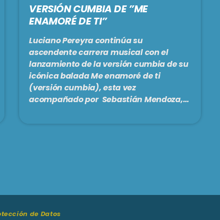
VERSIÓN CUMBIA DE ”ME
ENAMORÉ DE TI”
Luciano Pereyra continúa su
ascendente carrera musical con el
lanzamiento de la versión cumbia de su
icónica balada Me enamoré de ti
(versión cumbia), esta vez
acompañado por Sebastián Mendoza,
Un Poco de Ruido, y Pinky SD. Este nuevo
sencillo forma parte de la exitosa
serie Ahora las bailamos, donde
reinterpreta sus clásicos en un formato
festivo que invita a la danza. Tras el
éxito de temas como Si no es muy tarde
y Es mi culpa, que siguen ocupando
lugares […]
rotección de Datos