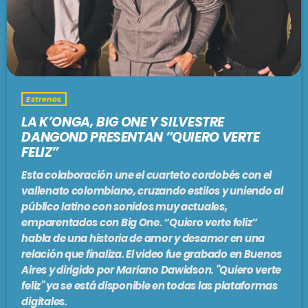
PODCASTS
BARCELONA
TIENDA
MALLORCA
Estrenos
EN VIVO AHORA!
LA K’ONGA, BIG ONE Y SILVESTRE
DANGOND PRESENTAN ”QUIERO VERTE
FELIZ”
Esta colaboración une el cuarteto cordobés con el
vallenato colombiano, cruzando estilos y uniendo al
público latino con sonidos muy actuales,
emparentados con Big One. “Quiero verte feliz”
habla de una historia de amor y desamor en una
relación que finaliza. El video fue grabado en Buenos
Aires y dirigido por Mariano Dawidson. ''Quiero verte
feliz'' ya se está disponible en todas las plataformas
digitales.