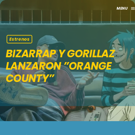
men
close
HOME
Estrenos
BIZARRAP Y GORILLAZ
CLUB
LANZARON ”ORANGE
APORTES
COUNTY”
TV
GRILLA
EVENTOS
keyboard_arrow_down
MADRID
LO NUEVO
MÁLAGA