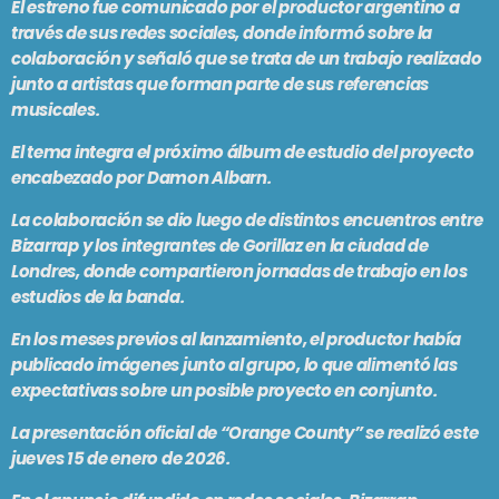
El estreno fue comunicado por el productor argentino a
PODCASTS
través de sus redes sociales, donde informó sobre la
BARCELONA
colaboración y señaló que se trata de un trabajo realizado
TIENDA
MALLORCA
junto a artistas que forman parte de sus referencias
musicales.
El tema integra el próximo álbum de estudio del proyecto
EN VIVO AHORA!
encabezado por Damon Albarn.
La colaboración se dio luego de distintos encuentros entre
Bizarrap y los integrantes de Gorillaz en la ciudad de
Londres, donde compartieron jornadas de trabajo en los
estudios de la banda.
En los meses previos al lanzamiento, el productor había
publicado imágenes junto al grupo, lo que alimentó las
expectativas sobre un posible proyecto en conjunto.
La presentación oficial de “Orange County” se realizó este
jueves 15 de enero de 2026.